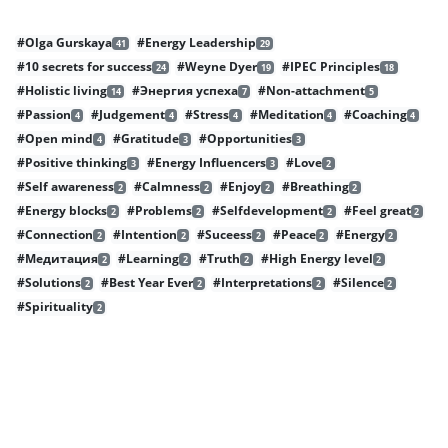
#Olga Gurskaya
#Energy Leadership
41
29
#10 secrets for success
#Weyne Dyer
#IPEC Principles
24
19
18
#Holistic living
#Энергия успеха
#Non-attachment
14
7
5
#Passion
#Judgement
#Stress
#Meditation
#Coaching
4
4
4
4
4
#Open mind
#Gratitude
#Opportunities
4
3
3
#Positive thinking
#Energy Influencers
#Love
3
3
2
#Self awareness
#Calmness
#Enjoy
#Breathing
2
2
2
2
#Energy blocks
#Problems
#Selfdevelopment
#Feel great
2
2
2
2
#Connection
#Intention
#Suceess
#Peace
#Energy
2
2
2
2
2
#Медитация
#Learning
#Truth
#High Energy level
2
2
2
2
#Solutions
#Best Year Ever
#Interpretations
#Silence
2
2
2
2
#Spirituality
2