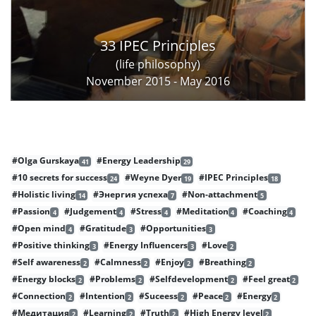
33 IPEC Principles
(life philosophy)
November 2015 - May 2016
#Olga Gurskaya
#Energy Leadership
41
29
#10 secrets for success
#Weyne Dyer
#IPEC Principles
24
19
18
#Holistic living
#Энергия успеха
#Non-attachment
14
7
5
#Passion
#Judgement
#Stress
#Meditation
#Coaching
4
4
4
4
4
#Open mind
#Gratitude
#Opportunities
4
3
3
#Positive thinking
#Energy Influencers
#Love
3
3
2
#Self awareness
#Calmness
#Enjoy
#Breathing
2
2
2
2
#Energy blocks
#Problems
#Selfdevelopment
#Feel great
2
2
2
2
#Connection
#Intention
#Suceess
#Peace
#Energy
2
2
2
2
2
#Медитация
#Learning
#Truth
#High Energy level
2
2
2
2